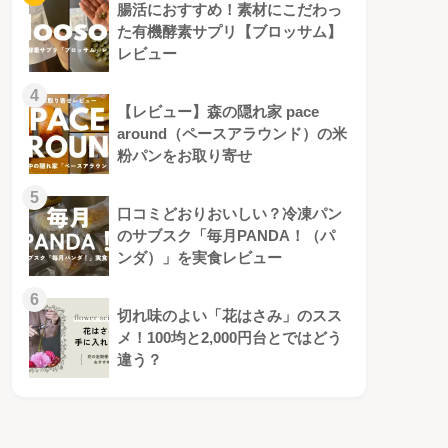
腸活におすすめ！素材にこだわっ
た有機酵素サプリ【ブロッサム】
レビュー
4
【レビュー】森の隠れ家 pace
around（ペースアラウンド）の米
粉パンをお取り寄せ
5
口コミどおりおいしい？冷凍パン
のサブスク「毎月PANDA！（パ
ンダ）」を実食レビュー
6
切れ味のよい「花はさみ」のスス
メ！100均と2,000円台とではどう
違う？