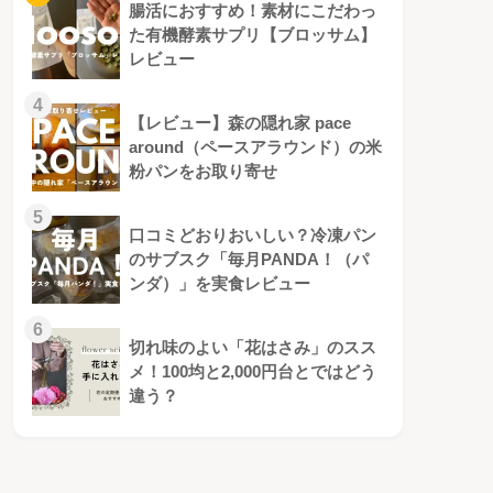
腸活におすすめ！素材にこだわっ
た有機酵素サプリ【ブロッサム】
レビュー
4
【レビュー】森の隠れ家 pace
around（ペースアラウンド）の米
粉パンをお取り寄せ
5
口コミどおりおいしい？冷凍パン
のサブスク「毎月PANDA！（パ
ンダ）」を実食レビュー
6
切れ味のよい「花はさみ」のスス
メ！100均と2,000円台とではどう
違う？