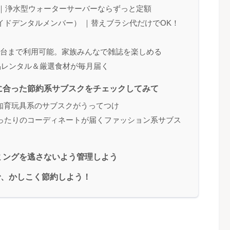
ous）｜浄水型ウォーターサーバーならずっと定額
R （ガレイドデンタルメンバー） ｜替えブラシ代だけでOK！
5台まで利用可能。家族みんなで雑誌を楽しめる
｜新品レンタル＆厳選食材が毎月届く
に合った節約系サブスクをチェックしてみて
知育玩具系のサブスクがうってつけ
ぴったりのコーディネートが届くファッション系サブス
ミングを逃さないよう管理しよう
で、かしこく節約しよう！